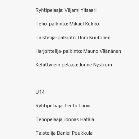
Ryhtipelaaja: Viljami Ylisaari
Teho-palkinto: Mikael Kekko
Taistelija-palkinto: Onni Koutonen
Harjoittelija-palkinto: Mauno Väänänen
Kehittynein pelaaja: Jonne Nyström
U14
Ryhtipelaaja: Peetu Luovi
Tehopelaaja Joonas Hätälä
Taistelija Daniel Poukkula