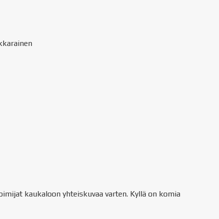
kkarainen
toimijat kaukaloon yhteiskuvaa varten. Kyllä on komia