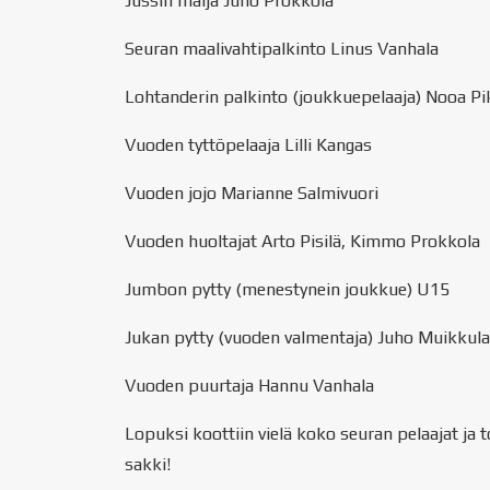
Jussin malja Juho Prokkola
Seuran maalivahtipalkinto Linus Vanhala
Lohtanderin palkinto (joukkuepelaaja) Nooa Pi
Vuoden tyttöpelaaja Lilli Kangas
Vuoden jojo Marianne Salmivuori
Vuoden huoltajat Arto Pisilä, Kimmo Prokkola
Jumbon pytty (menestynein joukkue) U15
Jukan pytty (vuoden valmentaja) Juho Muikkula
Vuoden puurtaja Hannu Vanhala
Lopuksi koottiin vielä koko seuran pelaajat ja 
sakki!