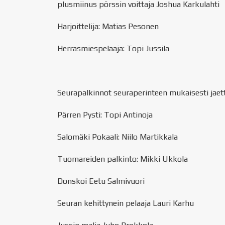
plusmiinus pörssin voittaja Joshua Karkulahti
Harjoittelija: Matias Pesonen
Herrasmiespelaaja: Topi Jussila
Seurapalkinnot seuraperinteen mukaisesti jaett
Pärren Pysti: Topi Antinoja
Salomäki Pokaali: Niilo Martikkala
Tuomareiden palkinto: Mikki Ukkola
Donskoi Eetu Salmivuori
Seuran kehittynein pelaaja Lauri Karhu