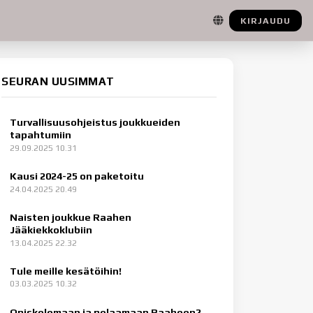
KIRJAUDU
SEURAN UUSIMMAT
Turvallisuusohjeistus joukkueiden
tapahtumiin
29.09.2025 10.31
Kausi 2024-25 on paketoitu
24.04.2025 20.49
Naisten joukkue Raahen
Jääkiekkoklubiin
13.04.2025 22.32
Tule meille kesätöihin!
03.03.2025 10.32
Opiskelemaan ja pelaamaan Raaheen?