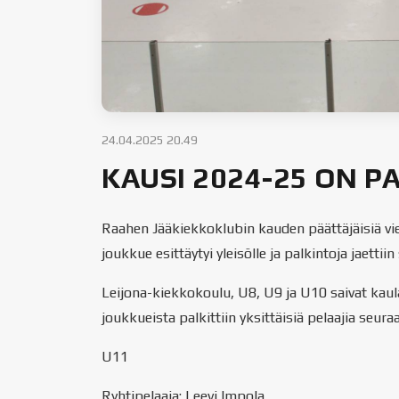
24.04.2025 20.49
KAUSI 2024-25 ON P
Raahen Jääkiekkoklubin kauden päättäjäisiä vie
joukkue esittäytyi yleisölle ja palkintoja jaettii
Leijona-kiekkokoulu, U8, U9 ja U10 saivat kaul
joukkueista palkittiin yksittäisiä pelaajia seuraa
U11
Ryhtipelaaja: Leevi Impola