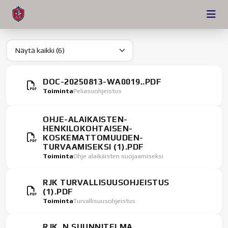
DOC-20250813-WA0019..PDF
Toiminta
Peliasuohjeistus
OHJE-ALAIKAISTEN-
HENKILOKOHTAISEN-
KOSKEMATTOMUUDEN-
TURVAAMISEKSI (1).PDF
Toiminta
Ohje alaikäisten suojaamiseksi
RJK TURVALLISUUSOHJEISTUS
(1).PDF
Toiminta
Turvallisuusohjeistus
RJK_N SUUNNITELMA