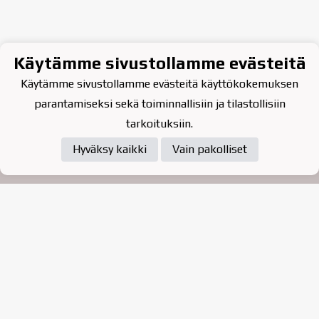
Käytämme sivustollamme evästeitä
Käytämme sivustollamme evästeitä käyttökokemuksen
parantamiseksi sekä toiminnallisiin ja tilastollisiin
tarkoituksiin.
Hyväksy kaikki
Vain pakolliset
Tietosuojaseloste
Raahen Jääkiekkoklubi ry. on
vuonna 2010 perustettu
kasvattajaseura