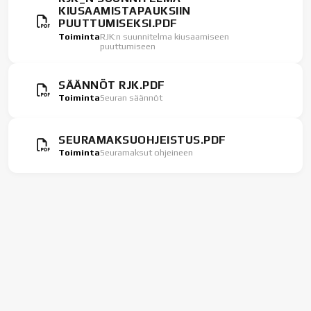
KIUSAAMISTAPAUKSIIN
PUUTTUMISEKSI.PDF
Toiminta
RJK:n suunnitelma kiusaamiseen
puuttumiseen
SÄÄNNÖT RJK.PDF
Toiminta
Seuran säännöt
SEURAMAKSUOHJEISTUS.PDF
Toiminta
Seuramaksut ohjeineen