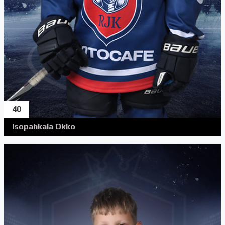
40
Isopahkala Okko