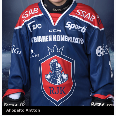
Ahopelto Antton