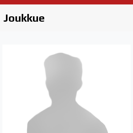
Joukkue