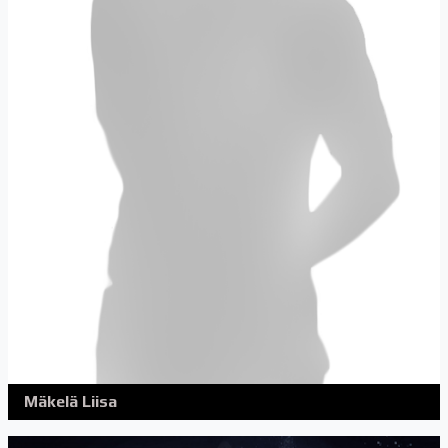
Mäkelä Liisa