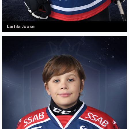
Laitila Joose