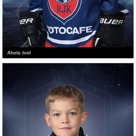
Ahola Joel