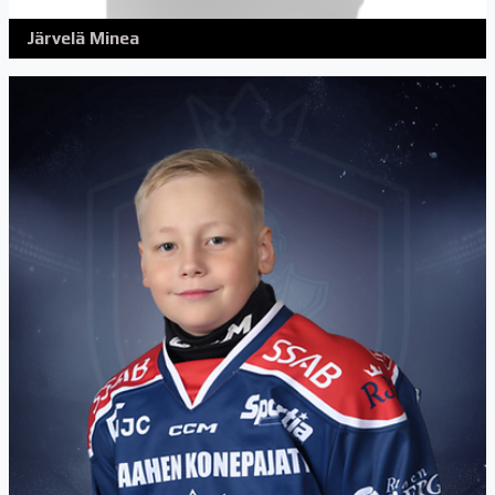
Järvelä Minea