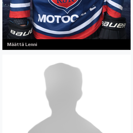
Määttä Lenni