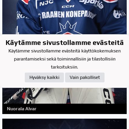
Käytämme sivustollamme evästeitä
Käytämme sivustollamme evästeitä käyttökokemuksen
parantamiseksi sekä toiminnallisiin ja tilastollisiin
tarkoituksiin.
Hyväksy kaikki
Vain pakolliset
Nuorala Alvar