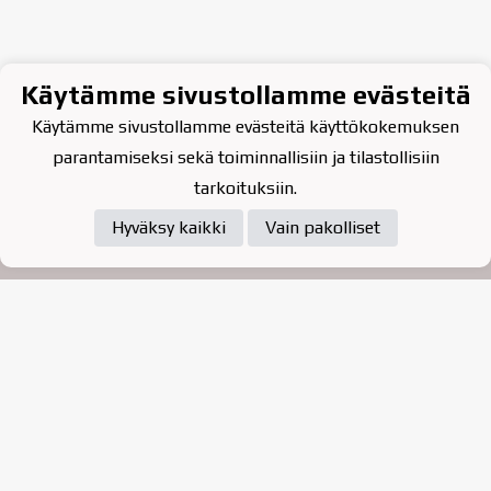
Käytämme sivustollamme evästeitä
Käytämme sivustollamme evästeitä käyttökokemuksen
parantamiseksi sekä toiminnallisiin ja tilastollisiin
tarkoituksiin.
Hyväksy kaikki
Vain pakolliset
Tietosuojaseloste
Raahen Jääkiekkoklubi ry. on
vuonna 2010 perustettu
kasvattajaseura