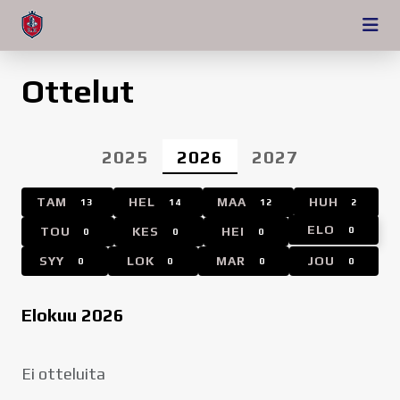
Ottelut
2025
2026
2027
TAM
HEL
MAA
HUH
13
14
12
2
ELO
TOU
KES
HEI
0
0
0
0
SYY
LOK
MAR
JOU
0
0
0
0
Elokuu 2026
Ei otteluita