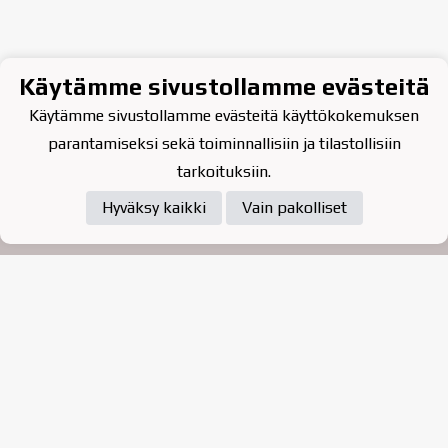
Käytämme sivustollamme evästeitä
Käytämme sivustollamme evästeitä käyttökokemuksen
parantamiseksi sekä toiminnallisiin ja tilastollisiin
tarkoituksiin.
Hyväksy kaikki
Vain pakolliset
Tietosuojaseloste
Raahen Jääkiekkoklubi ry. on
vuonna 2010 perustettu
kasvattajaseura