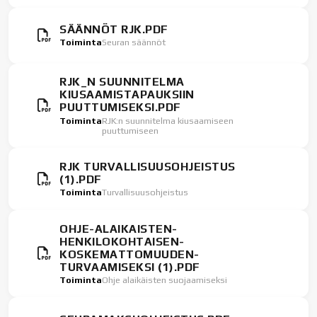
SÄÄNNÖT RJK.PDF
Toiminta
Seuran säännöt
RJK_N SUUNNITELMA
KIUSAAMISTAPAUKSIIN
PUUTTUMISEKSI.PDF
Toiminta
RJK:n suunnitelma kiusaamiseen
puuttumiseen
RJK TURVALLISUUSOHJEISTUS
(1).PDF
Toiminta
Turvallisuusohjeistus
OHJE-ALAIKAISTEN-
HENKILOKOHTAISEN-
KOSKEMATTOMUUDEN-
TURVAAMISEKSI (1).PDF
Toiminta
Ohje alaikäisten suojaamiseksi