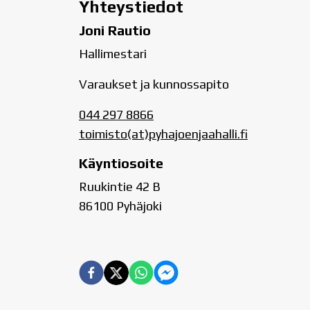
Yhteystiedot
Joni Rautio
Hallimestari
Varaukset ja kunnossapito
044 297 8866
toimisto(at)pyhajoenjaahalli.fi
Käyntiosoite
Ruukintie 42 B
86100 Pyhäjoki