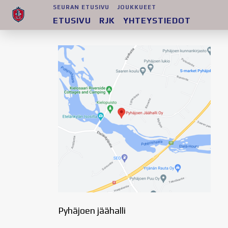
SEURAN ETUSIVU
JOUKKUEET
ETUSIVU
RJK
YHTEYSTIEDOT
Pyhäjoen jäähalli