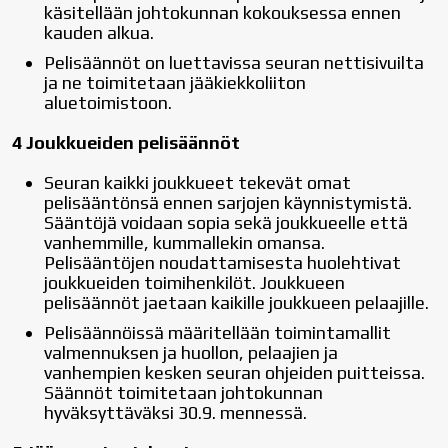
käsitellään johtokunnan kokouksessa ennen
kauden alkua.
Pelisäännöt on luettavissa seuran nettisivuilta
ja ne toimitetaan jääkiekkoliiton
aluetoimistoon.
4 Joukkueiden pelisäännöt
Seuran kaikki joukkueet tekevät omat
pelisääntönsä ennen sarjojen käynnistymistä.
Sääntöjä voidaan sopia sekä joukkueelle että
vanhemmille, kummallekin omansa.
Pelisääntöjen noudattamisesta huolehtivat
joukkueiden toimihenkilöt. Joukkueen
pelisäännöt jaetaan kaikille joukkueen pelaajille.
Pelisäännöissä määritellään toimintamallit
valmennuksen ja huollon, pelaajien ja
vanhempien kesken seuran ohjeiden puitteissa.
Säännöt toimitetaan johtokunnan
hyväksyttäväksi 30.9. mennessä.