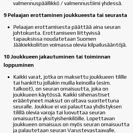
valmennuspäällikkö / valmennustiimi yhdessä.
9 Pelaajan erottaminen joukkueesta tai seurasta
Pelaajan erottamisesta päättää aina seuran
johtokunta. Erottamiseen liittyvissä
tapauksissa noudatetaan Suomen
Jääkiekkoliiton voimassa olevia kilpailusääntöjä.
10 Joukkueen jakautuminen tai toiminnan
loppuminen
Kaikki varat, jotka on maksettu joukkueen tilille
tai hankittu jollakin muilla keinoilla (esim.
talkoot), on seuran omaisuutta, joka on
joukkueen käytössä. Kaikki siihenastiset
erääntyneet maksut on oltava suoritettuna
seuralle. Joukkue ei voi palauttaa yhdistyksen
tilillä olevia varoja tai luovuttaa seuran
omaisuutta yksityishenkilöille. Lopettavan
joukkueen omaisuus on myös seuran omaisuutta
ja palautetaan seuran Varustevastaavalle.