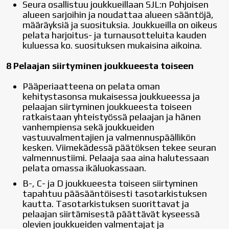
Seura osallistuu joukkueillaan SJL:n Pohjoisen
alueen sarjoihin ja noudattaa alueen sääntöjä,
määräyksiä ja suosituksia. Joukkueilla on oikeus
pelata harjoitus- ja turnausotteluita kauden
kuluessa ko. suosituksen mukaisina aikoina.
8 Pelaajan siirtyminen joukkueesta toiseen
Pääperiaatteena on pelata oman
kehitystasonsa mukaisessa joukkueessa ja
pelaajan siirtyminen joukkueesta toiseen
ratkaistaan yhteistyössä pelaajan ja hänen
vanhempiensa sekä joukkueiden
vastuuvalmentajien ja valmennuspäällikön
kesken. Viimekädessä päätöksen tekee seuran
valmennustiimi. Pelaaja saa aina halutessaan
pelata omassa ikäluokassaan.
B-, C- ja D joukkueesta toiseen siirtyminen
tapahtuu pääsääntöisesti tasotarkistuksen
kautta. Tasotarkistuksen suorittavat ja
pelaajan siirtämisestä päättävät kyseessä
olevien joukkueiden valmentajat ja