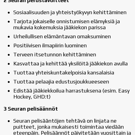
2 Seuran perustavoitteet
Sosiaalisuuden ja yhteistyökyvyn kehittäminen
Tarjota jokaiselle onnistumisen elämyksiä ja
mukavia kokemuksia jääkiekon parissa
Urheilullisen elämäntavan omaksuminen
Positiivisen ilmapiirin luominen
Terveen itsetunnon kehittäminen
Kasvattaa ja kehittää yksilöitä jääkiekon avulla
Tuottaa yhteiskuntakelpoisia kansalaisia
Tuottaa pelaajia edustusjoukkueeseen
Edistää jääkiekkoilua harrastuksena (esim. Easy
Hockey, GHD:t)
3 Seuran pelisäännöt
Seuran pelisääntöjen tehtävä on linjata ne
puitteet, jonka mukaisesti toimintaa viedään
eteenpäin. Pelisäännöt päivitetään vuosittain ja