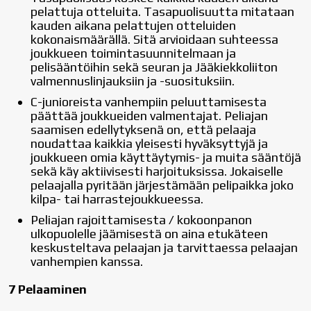
pelattuja otteluita. Tasapuolisuutta mitataan
kauden aikana pelattujen otteluiden
kokonaismäärällä. Sitä arvioidaan suhteessa
joukkueen toimintasuunnitelmaan ja
pelisääntöihin sekä seuran ja Jääkiekkoliiton
valmennuslinjauksiin ja -suosituksiin.
C-junioreista vanhempiin peluuttamisesta
päättää joukkueiden valmentajat. Peliajan
saamisen edellytyksenä on, että pelaaja
noudattaa kaikkia yleisesti hyväksyttyjä ja
joukkueen omia käyttäytymis- ja muita sääntöjä
sekä käy aktiivisesti harjoituksissa. Jokaiselle
pelaajalla pyritään järjestämään pelipaikka joko
kilpa- tai harrastejoukkueessa.
Peliajan rajoittamisesta / kokoonpanon
ulkopuolelle jäämisestä on aina etukäteen
keskusteltava pelaajan ja tarvittaessa pelaajan
vanhempien kanssa.
7 Pelaaminen