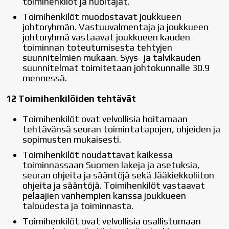
toimihenkilöt ja huoltajat.
Toimihenkilöt muodostavat joukkueen
johtoryhmän. Vastuuvalmentaja ja joukkueen
johtoryhmä vastaavat joukkueen kauden
toiminnan toteutumisesta tehtyjen
suunnitelmien mukaan. Syys- ja talvikauden
suunnitelmat toimitetaan johtokunnalle 30.9
mennessä.
12 Toimihenkilöiden tehtävät
Toimihenkilöt ovat velvollisia hoitamaan
tehtävänsä seuran toimintatapojen, ohjeiden ja
sopimusten mukaisesti.
Toimihenkilöt noudattavat kaikessa
toiminnassaan Suomen lakeja ja asetuksia,
seuran ohjeita ja sääntöjä sekä Jääkiekkoliiton
ohjeita ja sääntöjä. Toimihenkilöt vastaavat
pelaajien vanhempien kanssa joukkueen
taloudesta ja toiminnasta.
Toimihenkilöt ovat velvollisia osallistumaan