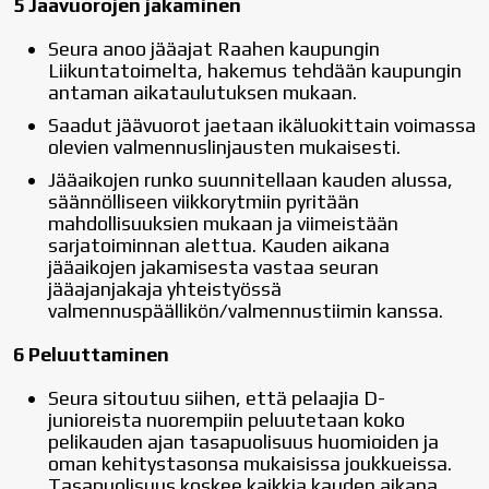
5 Jäävuorojen jakaminen
Seura anoo jääajat Raahen kaupungin
Liikuntatoimelta, hakemus tehdään kaupungin
antaman aikataulutuksen mukaan.
Saadut jäävuorot jaetaan ikäluokittain voimassa
olevien valmennuslinjausten mukaisesti.
Jääaikojen runko suunnitellaan kauden alussa,
säännölliseen viikkorytmiin pyritään
mahdollisuuksien mukaan ja viimeistään
sarjatoiminnan alettua. Kauden aikana
jääaikojen jakamisesta vastaa seuran
jääajanjakaja yhteistyössä
valmennuspäällikön/valmennustiimin kanssa.
6 Peluuttaminen
Seura sitoutuu siihen, että pelaajia D-
junioreista nuorempiin peluutetaan koko
pelikauden ajan tasapuolisuus huomioiden ja
oman kehitystasonsa mukaisissa joukkueissa.
Tasapuolisuus koskee kaikkia kauden aikana