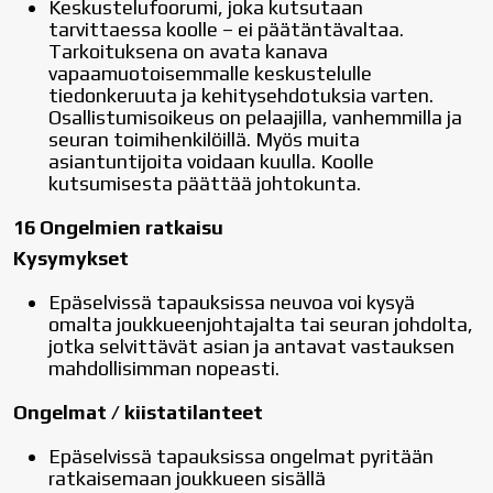
Keskustelufoorumi, joka kutsutaan
tarvittaessa koolle – ei päätäntävaltaa.
Tarkoituksena on avata kanava
vapaamuotoisemmalle keskustelulle
tiedonkeruuta ja kehitysehdotuksia varten.
Osallistumisoikeus on pelaajilla, vanhemmilla ja
seuran toimihenkilöillä. Myös muita
asiantuntijoita voidaan kuulla. Koolle
kutsumisesta päättää johtokunta.
16 Ongelmien ratkaisu
Kysymykset
Epäselvissä tapauksissa neuvoa voi kysyä
omalta joukkueenjohtajalta tai seuran johdolta,
jotka selvittävät asian ja antavat vastauksen
mahdollisimman nopeasti.
Ongelmat / kiistatilanteet
Epäselvissä tapauksissa ongelmat pyritään
ratkaisemaan joukkueen sisällä