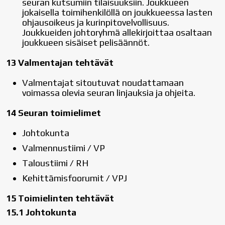
seuran kutsumiin tilaisuuksiin. Joukkueen
jokaisella toimihenkilöllä on joukkueessa lasten
ohjausoikeus ja kurinpitovelvollisuus.
Joukkueiden johtoryhmä allekirjoittaa osaltaan
joukkueen sisäiset pelisäännöt.
13 Valmentajan tehtävät
Valmentajat sitoutuvat noudattamaan
voimassa olevia seuran linjauksia ja ohjeita.
14 Seuran toimielimet
Johtokunta
Valmennustiimi / VP
Taloustiimi / RH
Kehittämisfoorumit / VPJ
15 Toimielinten tehtävät
15.1 Johtokunta