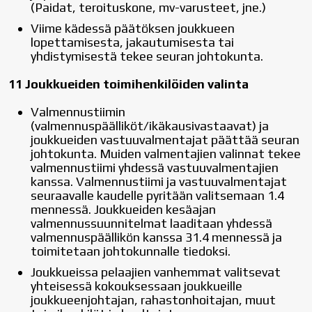
(Paidat, teroituskone, mv-varusteet, jne.)
Viime kädessä päätöksen joukkueen
lopettamisesta, jakautumisesta tai
yhdistymisestä tekee seuran johtokunta.
11 Joukkueiden toimihenkilöiden valinta
Valmennustiimin
(valmennuspäälliköt/ikäkausivastaavat) ja
joukkueiden vastuuvalmentajat päättää seuran
johtokunta. Muiden valmentajien valinnat tekee
valmennustiimi yhdessä vastuuvalmentajien
kanssa. Valmennustiimi ja vastuuvalmentajat
seuraavalle kaudelle pyritään valitsemaan 1.4
mennessä. Joukkueiden kesäajan
valmennussuunnitelmat laaditaan yhdessä
valmennuspäällikön kanssa 31.4 mennessä ja
toimitetaan johtokunnalle tiedoksi.
Joukkueissa pelaajien vanhemmat valitsevat
yhteisessä kokouksessaan joukkueille
joukkueenjohtajan, rahastonhoitajan, muut