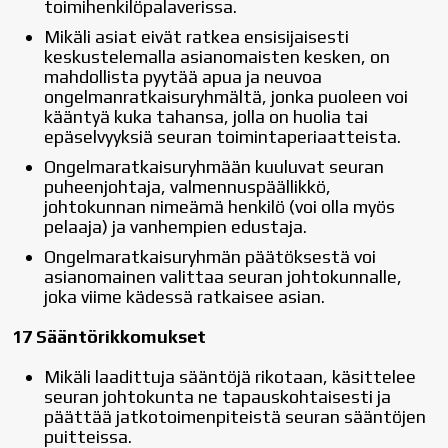
toimihenkilöpalaverissa.
Mikäli asiat eivät ratkea ensisijaisesti
keskustelemalla asianomaisten kesken, on
mahdollista pyytää apua ja neuvoa
ongelmanratkaisuryhmältä, jonka puoleen voi
kääntyä kuka tahansa, jolla on huolia tai
epäselvyyksiä seuran toimintaperiaatteista.
Ongelmaratkaisuryhmään kuuluvat seuran
puheenjohtaja, valmennuspäällikkö,
johtokunnan nimeämä henkilö (voi olla myös
pelaaja) ja vanhempien edustaja.
Ongelmaratkaisuryhmän päätöksestä voi
asianomainen valittaa seuran johtokunnalle,
joka viime kädessä ratkaisee asian.
17 Sääntörikkomukset
Mikäli laadittuja sääntöjä rikotaan, käsittelee
seuran johtokunta ne tapauskohtaisesti ja
päättää jatkotoimenpiteistä seuran sääntöjen
puitteissa.