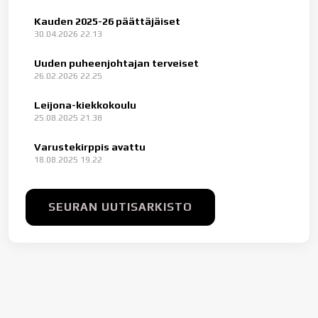
Kauden 2025-26 päättäjäiset
30.04.2026 22.13
Uuden puheenjohtajan terveiset
26.02.2026 22.25
Leijona-kiekkokoulu
25.08.2025 21.38
Varustekirppis avattu
18.08.2025 19.22
SEURAN UUTISARKISTO