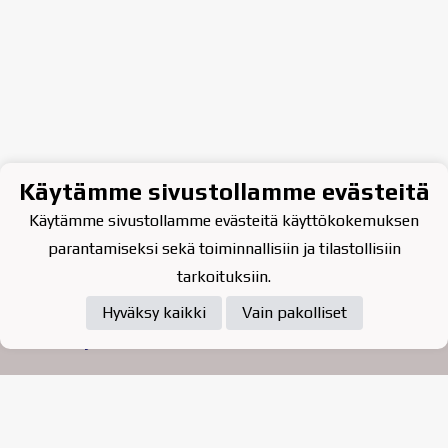
Käytämme sivustollamme evästeitä
Käytämme sivustollamme evästeitä käyttökokemuksen
parantamiseksi sekä toiminnallisiin ja tilastollisiin
tarkoituksiin.
Hyväksy kaikki
Vain pakolliset
Tietosuojaseloste
Raahen Jääkiekkoklubi ry. on
vuonna 2010 perustettu