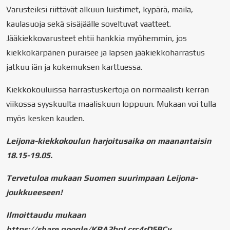
Varusteiksi riittävät alkuun luistimet, kypärä, maila,
kaulasuoja sekä sisäjäälle soveltuvat vaatteet.
Jääkiekkovarusteet ehtii hankkia myöhemmin, jos
kiekkokärpänen puraisee ja lapsen jääkiekkoharrastus
jatkuu iän ja kokemuksen karttuessa.
Kiekkokouluissa harrastuskertoja on normaalisti kerran
viikossa syyskuulta maaliskuun loppuun. Mukaan voi tulla
myös kesken kauden.
Leijona-kiekkokoulun harjoitusaika on maanantaisin
18.15-19.05.
Tervetuloa mukaan Suomen suurimpaan Leijona-
joukkueeseen!
Ilmoittaudu mukaan
https://share.google/KRA2bpLcrc4rD5BCy