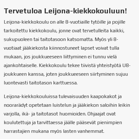
Tervetuloa Leijona-kiekkokouluun!
Leijona-kiekkokoulu on alle 8-vuotiaille tytöille ja pojille
tarkoitettu kiekkokoulu, jonne ovat tervetulleita kaikki,
sukupuoleen tai taitotasoon katsomatta. Myös yli 8-
vuotiaat jääkiekosta kiinnostuneet lapset voivat tulla
mukaan, jos joukkueeseen liittyminen ei tunnu vielä
ajankohtaiselle. Kiekkokoulu tekee tiivistä yhteistyötä U8-
joukkueen kanssa, joten joukkueeseen siirtyminen sujuu
luontevasti taitotason karttuessa.
Leijona-kiekkokouluissa tulevaisuuden kaapokakot ja
noorarädyt opetetaan luistelun ja jääkiekon saloihin leikin
varjolla, ikä- ja taitotasot huomioiden. Ohjaajat ovat
koulutettuja ja tarvittaessa jäälle pääsevät pienimpien
harrastajien mukana myös lasten vanhemmat.