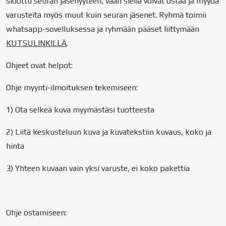
sidottu seuran jäsenyyteen, vaan siellä voivat ostaa ja myydä
varusteita myös muut kuin seuran jäsenet. Ryhmä toimii
whatsapp-sovelluksessa ja ryhmään pääset liittymään
KUTSULINKILLÄ
.
Ohjeet ovat helpot:
Ohje myynti-ilmoituksen tekemiseen:
1) Ota selkeä kuva myymästäsi tuotteesta
2) Liitä keskusteluun kuva ja kuvatekstiin kuvaus, koko ja
hinta
3) Yhteen kuvaan vain yksi varuste, ei koko pakettia
Ohje ostamiseen: