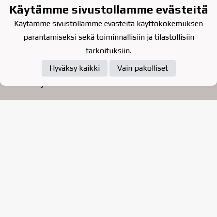
Käytämme sivustollamme evästeitä
Käytämme sivustollamme evästeitä käyttökokemuksen
parantamiseksi sekä toiminnallisiin ja tilastollisiin
tarkoituksiin.
Hyväksy kaikki
Vain pakolliset
Tietosuojaseloste
Raahen Jääkiekkoklubi ry. on
vuonna 2010 perustettu
kasvattajaseura
Powered by