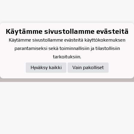
Käytämme sivustollamme evästeitä
Käytämme sivustollamme evästeitä käyttökokemuksen
parantamiseksi sekä toiminnallisiin ja tilastollisiin
tarkoituksiin.
Hyväksy kaikki
Vain pakolliset
Tietosuojaseloste
Raahen Jääkiekkoklubi ry. on
vuonna 2010 perustettu
kasvattajaseura