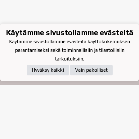
Käytämme sivustollamme evästeitä
Käytämme sivustollamme evästeitä käyttökokemuksen
parantamiseksi sekä toiminnallisiin ja tilastollisiin
tarkoituksiin.
Hyväksy kaikki
Vain pakolliset
Tietosuojaseloste
Raahen Jääkiekkoklubi ry. on
vuonna 2010 perustettu
kasvattajaseura