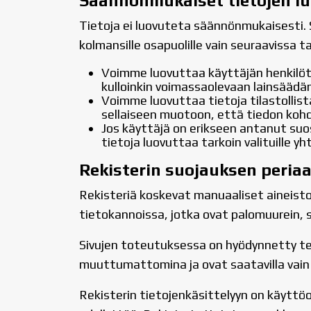
Säännönmukaiset tietojen l
Tietoja ei luovuteta säännönmukaisesti. S
kolmansille osapuolille vain seuraavissa t
Voimme luovuttaa käyttäjän henkilöt
kulloinkin voimassaolevaan lainsäädän
Voimme luovuttaa tietoja tilastollist
sellaiseen muotoon, että tiedon kohde
Jos käyttäjä on erikseen antanut su
tietoja luovuttaa tarkoin valituille y
Rekisterin suojauksen peria
Rekisteriä koskevat manuaaliset aineistot
tietokannoissa, jotka ovat palomuurein, s
Sivujen toteutuksessa on hyödynnetty tekn
muuttumattomina ja ovat saatavilla vain 
Rekisterin tietojenkäsittelyyn on käyttöoi