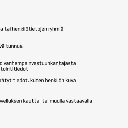
a tai henkilötietojen ryhmiä:
ivä tunnus,
ieto vanhempainvastuunkantajasta
stointitiedot
rätyt tiedot, kuten henkilön kuva
ovelluksen kautta, tai muulla vastaavalla