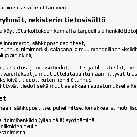
ttaminen sekä kehittäminen
ryhmät, rekisterin tietosisältö
a käyttötarkoituksen kannalta tarpeellisia henkilötietoj
helinnumerot, sähköpostiosoitteet,
ätunnus, nimimerkki, salasana ja muu mahdollinen yksilö
ja äidinkieli,
n, laskutus- ja maksutiedot, tuote- ja tilaustiedot, t
t, varoitukset ja muut ottelutapahtumaan liittyvät tila
yksilöivät tiedot, kuten henkilötunnus
 liittyvät tiedot sekä muut asiakkaan suostumuksella ke
et
mään, sähköpostitse, puhelimitse, lomakkeella, mobiilis
ai toimihenkilön (ylläpitäjä) syöttäminä
niikoiden avulla
rjestelmistä