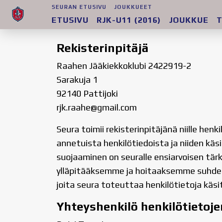
SEURAN ETUSIVU
JOUKKUEET
ETUSIVU
RJK-U11 (2016)
JOUKKUE
T
Rekisterinpitäjä
Raahen Jääkiekkoklubi 2422919-2
Sarakuja 1
92140 Pattijoki
rjk.raahe@gmail.com
Seura toimii rekisterinpitäjänä niille hen
annetuista henkilötiedoista ja niiden käs
suojaaminen on seuralle ensiarvoisen tärk
ylläpitääksemme ja hoitaaksemme suhdetta
joita seura toteuttaa henkilötietoja käsi
Yhteyshenkilö henkilötietoje