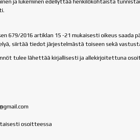
inen ja lukeminen edellyttää henkilökohtaista tunnista
i.
sen 679/2016 artiklan 15 -21 mukaisesti oikeus saada pä
elyä, siirtää tiedot järjestelmästä toiseen sekä vastust
nnöt tulee lähettää kirjallisesti ja allekirjoitettuna osoi
e@gmail.com
taisesti osoitteessa