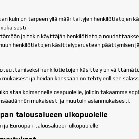
auan kuin on tarpeen yllä määriteltyjen henkilötietojen
mukaisesti.
yttämään joitakin käyttäjän henkilötietoja noudattaak
uun henkilötietojen käsittelyperusteen päättymisen jä
oteuttamiseksi henkilötietojen käsittely on välttämätön
mukaisesti ja heidän kanssaan on tehty erillisen salass
lkoistaa kolmannelle osapuolelle, jolloin takaamme sopi
ainsäädännön mukaisesti ja muutoin asianmukaisesti.
oopan talousalueen ulkopuolelle
n ja Euroopan talousalueen ulkopuolelle.