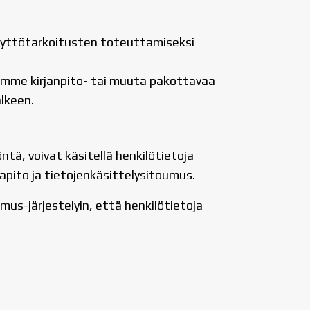
 käyttötarkoitusten toteuttamiseksi
semme kirjanpito- tai muuta pakottavaa
lkeen.
tä, voivat käsitellä henkilötietoja
apito ja tietojenkäsittelysitoumus.
mus-järjestelyin, että henkilötietoja