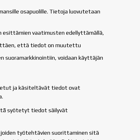
mansille osapuolille. Tietoja luovutetaan
n esittämien vaatimusten edellyttämällä,
llyttäen, että tiedot on muutettu
 suoramarkkinointiin, voidaan käyttäjän
netut ja käsiteltävät tiedot ovat
a.
tä̈ syötetyt tiedot säilyvät
lä joiden työtehtävien suorittaminen sitä