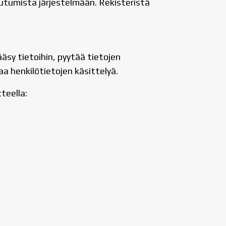
utumista järjestelmään. Rekisteristä
äsy tietoihin, pyytää tietojen
aa henkilötietojen käsittelyä.
tteella: