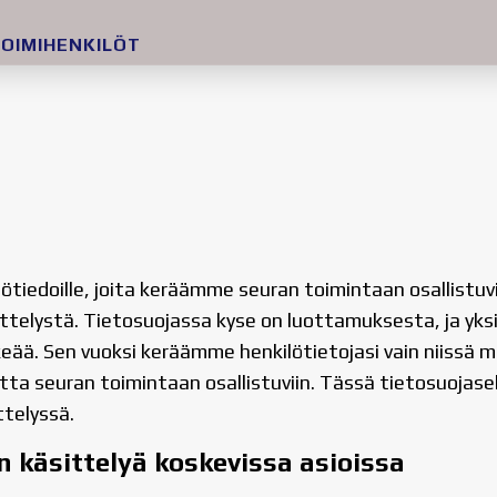
OIMIHENKILÖT
kilötiedoille, joita keräämme seuran toimintaan osallistuv
ittelystä. Tietosuojassa kyse on luottamuksesta, ja yksi
eää. Sen vuoksi keräämme henkilötietojasi vain niissä m
 seuran toimintaan osallistuviin. Tässä tietosuojaselo
ttelyssä.
n käsittelyä koskevissa asioissa