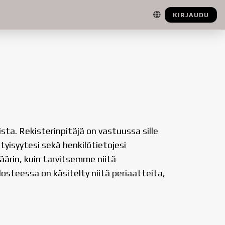
KIRJAUDU
ista. Rekisterinpitäjä on vastuussa sille
tyisyytesi sekä henkilötietojesi
äärin, kuin tarvitsemme niitä
steessa on käsitelty niitä periaatteita,