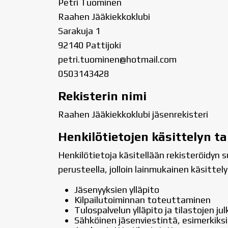
Petri Tuominen
Raahen Jääkiekkoklubi
Sarakuja 1
92140 Pattijoki
petri.tuominen@hotmail.com
0503143428
Rekisterin nimi
Raahen Jääkiekkoklubi jäsenrekisteri
Henkilötietojen käsittelyn t
Henkilötietoja käsitellään rekisteröidyn
perusteella, jolloin lainmukainen käsittel
Jäsenyyksien ylläpito
Kilpailutoiminnan toteuttaminen
Tulospalvelun ylläpito ja tilastojen jul
Sähköinen jäsenviestintä, esimerkiks