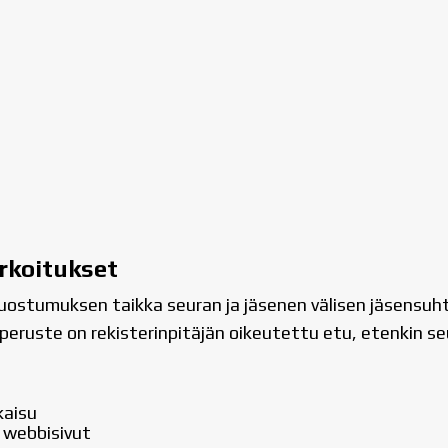
arkoitukset
 suostumuksen taikka seuran ja jäsenen välisen jäsensuh
yperuste on rekisterinpitäjän oikeutettu etu, etenkin seu
kaisu
i webbisivut