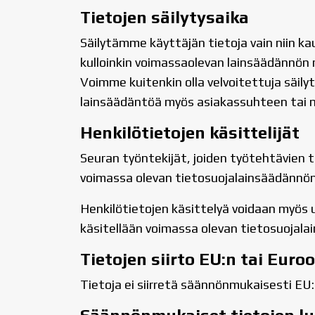
Tietojen säilytysaika
Säilytämme käyttäjän tietoja vain niin k
kulloinkin voimassaolevan lainsäädännön 
Voimme kuitenkin olla velvoitettuja säil
lainsäädäntöä myös asiakassuhteen tai m
Henkilötietojen käsittelijät
Seuran työntekijät, joiden työtehtävien t
voimassa olevan tietosuojalainsäädännön 
Henkilötietojen käsittelyä voidaan myös u
käsitellään voimassa olevan tietosuojal
Tietojen siirto EU:n tai Eur
Tietoja ei siirretä säännönmukaisesti EU: