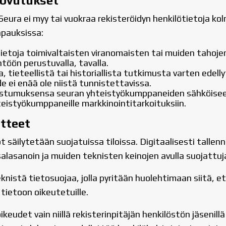
uovutukset
eura ei myy tai vuokraa rekisteröidyn henkilötietoja kol
apauksissa:
ietoja toimivaltaisten viranomaisten tai muiden tahoje
töön perustuvalla, tavalla.
a, tieteellistä tai historiallista tutkimusta varten ede
 ei enää ole niistä tunnistettavissa.
ostumuksensa seuran yhteistyökumppaneiden sähköiseen
hteistyökumppaneille markkinointitarkoituksiin.
atteet
 säilytetään suojatuissa tiloissa. Digitaalisesti tallen
alasanoin ja muiden teknisten keinojen avulla suojattuj
istä tietosuojaa, jolla pyritään huolehtimaan siitä, et
tietoon oikeutetuille.
keudet vain niillä rekisterinpitäjän henkilöstön jäsenil