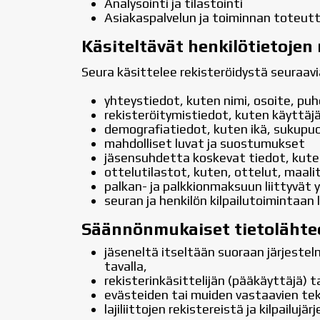
Analysointi ja tilastointi
Asiakaspalvelun ja toiminnan toteu
Käsiteltävät henkilötietojen 
Seura käsittelee rekisteröidystä seuraavi
yhteystiedot, kuten nimi, osoite, pu
rekisteröitymistiedot, kuten käyttäj
demografiatiedot, kuten ikä, sukupuoli 
mahdolliset luvat ja suostumukset
jäsensuhdetta koskevat tiedot, kute
ottelutilastot, kuten, ottelut, maali
palkan- ja palkkionmaksuun liittyvät 
seuran ja henkilön kilpailutoimintaan
Säännönmukaiset tietolähte
jäseneltä itseltään suoraan järjestel
tavalla,
rekisterinkäsittelijän (pääkäyttäjä) t
evästeiden tai muiden vastaavien tek
lajiliittojen rekistereistä ja kilpailujä