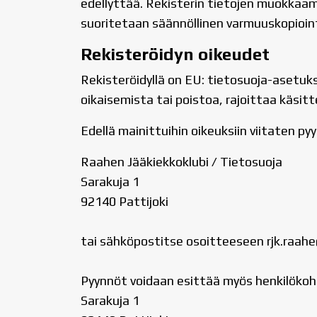
edellyttää. Rekisterin tietojen muokkaam
suoritetaan säännöllinen varmuuskopioint
Rekisteröidyn oikeudet
Rekisteröidyllä on EU: tietosuoja-asetuk
oikaisemista tai poistoa, rajoittaa käsitt
Edellä mainittuihin oikeuksiin viitaten pyy
Raahen Jääkiekkoklubi / Tietosuoja
Sarakuja 1
92140 Pattijoki
tai sähköpostitse osoitteeseen rjk.raah
Pyynnöt voidaan esittää myös henkilökoh
Sarakuja 1