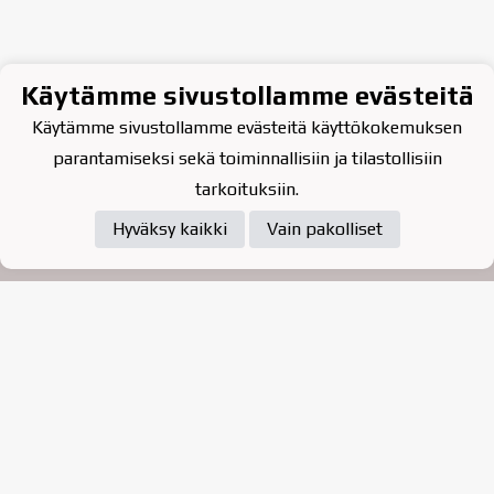
Käytämme sivustollamme evästeitä
Käytämme sivustollamme evästeitä käyttökokemuksen
parantamiseksi sekä toiminnallisiin ja tilastollisiin
tarkoituksiin.
Hyväksy kaikki
Vain pakolliset
Tietosuojaseloste
Raahen Jääkiekkoklubi ry. on
vuonna 2010 perustettu
kasvattajaseura