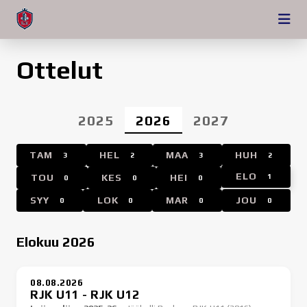
Ottelut
2025
2026
2027
TAM
HEL
MAA
HUH
3
2
3
2
ELO
TOU
KES
HEI
1
0
0
0
SYY
LOK
MAR
JOU
0
0
0
0
Elokuu 2026
08.08.2026
RJK U11 - RJK U12