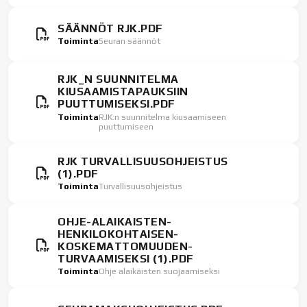
SÄÄNNÖT RJK.PDF
Toiminta
Seuran säännöt
RJK_N SUUNNITELMA
KIUSAAMISTAPAUKSIIN
PUUTTUMISEKSI.PDF
Toiminta
RJK:n suunnitelma kiusaamiseen
puuttumiseen
RJK TURVALLISUUSOHJEISTUS
(1).PDF
Toiminta
Turvallisuusohjeistus
OHJE-ALAIKAISTEN-
HENKILOKOHTAISEN-
KOSKEMATTOMUUDEN-
TURVAAMISEKSI (1).PDF
Toiminta
Ohje alaikäisten suojaamiseksi