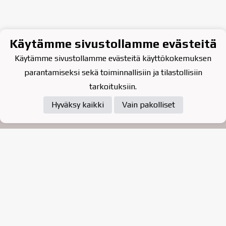
Käytämme sivustollamme evästeitä
Käytämme sivustollamme evästeitä käyttökokemuksen
parantamiseksi sekä toiminnallisiin ja tilastollisiin
tarkoituksiin.
Hyväksy kaikki
Vain pakolliset
Tietosuojaseloste
Raahen Jääkiekkoklubi ry. on
vuonna 2010 perustettu
kasvattajaseura