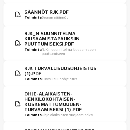
SÄÄNNÖT RJK.PDF
Toiminta
Seuran säännöt
RJK_N SUUNNITELMA
KIUSAAMISTAPAUKSIIN
PUUTTUMISEKSI.PDF
Toiminta
RJK:n suunnitelma kiusaamiseen
puuttumiseen
RJK TURVALLISUUSOHJEISTUS
(1).PDF
Toiminta
Turvallisuusohjeistus
OHJE-ALAIKAISTEN-
HENKILOKOHTAISEN-
KOSKEMATTOMUUDEN-
TURVAAMISEKSI (1).PDF
Toiminta
Ohje alaikäisten suojaamiseksi