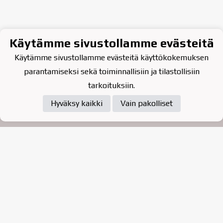
Käytämme sivustollamme evästeitä
Käytämme sivustollamme evästeitä käyttökokemuksen
parantamiseksi sekä toiminnallisiin ja tilastollisiin
tarkoituksiin.
Hyväksy kaikki
Vain pakolliset
Tietosuojaseloste
Raahen Jääkiekkoklubi ry. on
vuonna 2010 perustettu
kasvattajaseura