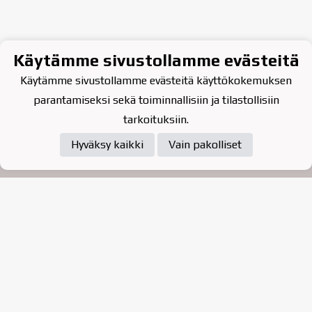
Käytämme sivustollamme evästeitä
Käytämme sivustollamme evästeitä käyttökokemuksen
parantamiseksi sekä toiminnallisiin ja tilastollisiin
tarkoituksiin.
Hyväksy kaikki
Vain pakolliset
Tietosuojaseloste
Raahen Jääkiekkoklubi ry. on
vuonna 2010 perustettu
kasvattajaseura