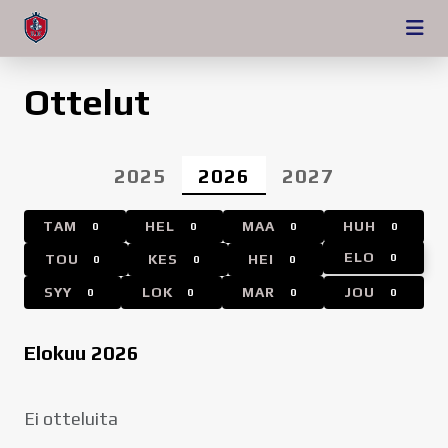
Ottelut
2025
2026
2027
TAM
HEL
MAA
HUH
0
0
0
0
ELO
TOU
KES
HEI
0
0
0
0
SYY
LOK
MAR
JOU
0
0
0
0
Elokuu 2026
Ei otteluita