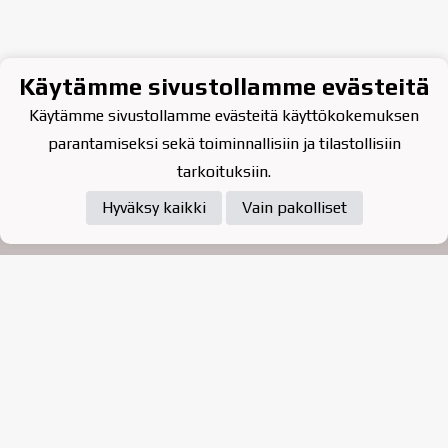
Käytämme sivustollamme evästeitä
Käytämme sivustollamme evästeitä käyttökokemuksen
parantamiseksi sekä toiminnallisiin ja tilastollisiin
tarkoituksiin.
Hyväksy kaikki
Vain pakolliset
Tietosuojaseloste
Raahen Jääkiekkoklubi ry. on
vuonna 2010 perustettu
kasvattajaseura