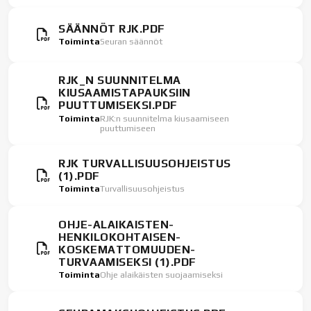
SÄÄNNÖT RJK.PDF
Toiminta
Seuran säännöt
RJK_N SUUNNITELMA
KIUSAAMISTAPAUKSIIN
PUUTTUMISEKSI.PDF
Toiminta
RJK:n suunnitelma kiusaamiseen
puuttumiseen
RJK TURVALLISUUSOHJEISTUS
(1).PDF
Toiminta
Turvallisuusohjeistus
OHJE-ALAIKAISTEN-
HENKILOKOHTAISEN-
KOSKEMATTOMUUDEN-
TURVAAMISEKSI (1).PDF
Toiminta
Ohje alaikäisten suojaamiseksi