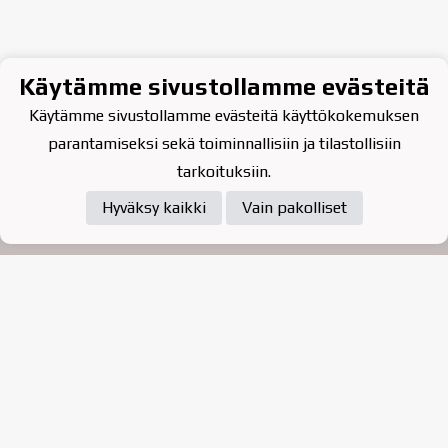
Käytämme sivustollamme evästeitä
Käytämme sivustollamme evästeitä käyttökokemuksen
parantamiseksi sekä toiminnallisiin ja tilastollisiin
tarkoituksiin.
Hyväksy kaikki
Vain pakolliset
Tietosuojaseloste
Raahen Jääkiekkoklubi ry. on
vuonna 2010 perustettu
kasvattajaseura