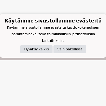
Käytämme sivustollamme evästeitä
Käytämme sivustollamme evästeitä käyttökokemuksen
parantamiseksi sekä toiminnallisiin ja tilastollisiin
tarkoituksiin.
Hyväksy kaikki
Vain pakolliset
Tietosuojaseloste
Raahen Jääkiekkoklubi ry. on
vuonna 2010 perustettu
kasvattajaseura