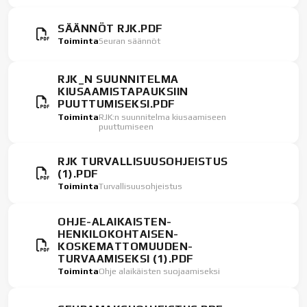
SÄÄNNÖT RJK.PDF
Toiminta
Seuran säännöt
RJK_N SUUNNITELMA
KIUSAAMISTAPAUKSIIN
PUUTTUMISEKSI.PDF
Toiminta
RJK:n suunnitelma kiusaamiseen
puuttumiseen
RJK TURVALLISUUSOHJEISTUS
(1).PDF
Toiminta
Turvallisuusohjeistus
OHJE-ALAIKAISTEN-
HENKILOKOHTAISEN-
KOSKEMATTOMUUDEN-
TURVAAMISEKSI (1).PDF
Toiminta
Ohje alaikäisten suojaamiseksi