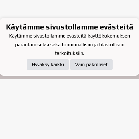
Käytämme sivustollamme evästeitä
Käytämme sivustollamme evästeitä käyttökokemuksen
parantamiseksi sekä toiminnallisiin ja tilastollisiin
tarkoituksiin.
Hyväksy kaikki
Vain pakolliset
Tietosuojaseloste
Raahen Jääkiekkoklubi ry. on
vuonna 2010 perustettu
kasvattajaseura