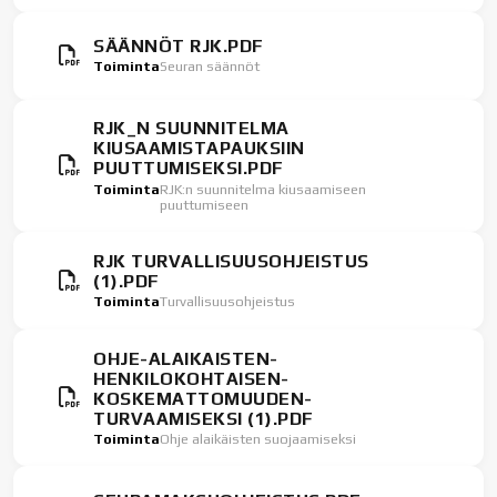
SÄÄNNÖT RJK.PDF
Toiminta
Seuran säännöt
RJK_N SUUNNITELMA
KIUSAAMISTAPAUKSIIN
PUUTTUMISEKSI.PDF
Toiminta
RJK:n suunnitelma kiusaamiseen
puuttumiseen
RJK TURVALLISUUSOHJEISTUS
(1).PDF
Toiminta
Turvallisuusohjeistus
OHJE-ALAIKAISTEN-
HENKILOKOHTAISEN-
KOSKEMATTOMUUDEN-
TURVAAMISEKSI (1).PDF
Toiminta
Ohje alaikäisten suojaamiseksi