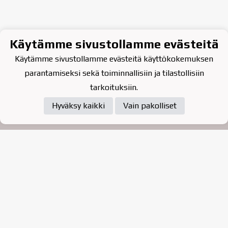
Käytämme sivustollamme evästeitä
Käytämme sivustollamme evästeitä käyttökokemuksen
parantamiseksi sekä toiminnallisiin ja tilastollisiin
tarkoituksiin.
Hyväksy kaikki
Vain pakolliset
Tietosuojaseloste
Raahen Jääkiekkoklubi ry. on
vuonna 2010 perustettu
kasvattajaseura