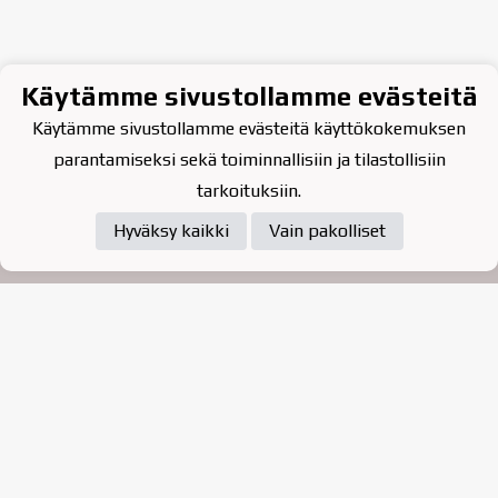
Käytämme sivustollamme evästeitä
Käytämme sivustollamme evästeitä käyttökokemuksen
parantamiseksi sekä toiminnallisiin ja tilastollisiin
tarkoituksiin.
Hyväksy kaikki
Vain pakolliset
Tietosuojaseloste
Raahen Jääkiekkoklubi ry. on
vuonna 2010 perustettu
kasvattajaseura