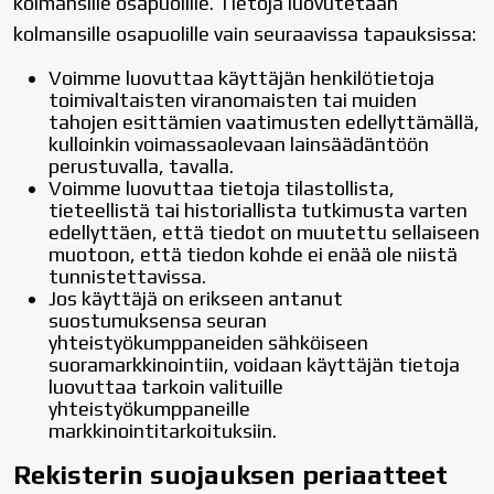
kolmansille osapuolille. Tietoja luovutetaan
kolmansille osapuolille vain seuraavissa tapauksissa:
Voimme luovuttaa käyttäjän henkilötietoja
toimivaltaisten viranomaisten tai muiden
tahojen esittämien vaatimusten edellyttämällä,
kulloinkin voimassaolevaan lainsäädäntöön
perustuvalla, tavalla.
Voimme luovuttaa tietoja tilastollista,
tieteellistä tai historiallista tutkimusta varten
edellyttäen, että tiedot on muutettu sellaiseen
muotoon, että tiedon kohde ei enää ole niistä
tunnistettavissa.
Jos käyttäjä on erikseen antanut
suostumuksensa seuran
yhteistyökumppaneiden sähköiseen
suoramarkkinointiin, voidaan käyttäjän tietoja
luovuttaa tarkoin valituille
yhteistyökumppaneille
markkinointitarkoituksiin.
Rekisterin suojauksen periaatteet