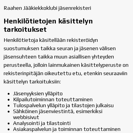
Raahen Jääkiekkoklubi jäsenrekisteri
Henkilötietojen käsittelyn
tarkoitukset
Henkilötietoja käsitellään rekisteröidyn
suostumuksen taikka seuran ja jäsenen välisen
jäsensuhteen taikka muun asiallisen yhteyden
perusteella, jolloin lainmukainen käsittelyperuste on
rekisterinpitäjän oikeutettu etu, etenkin seuraaviin
käsittelyn tarkoituksiin:
Jäsenyyksien ylläpito
Kilpailutoiminnan toteuttaminen
Tulospalvelun ylläpito ja tilastojen julkaisu
Sähköinen jäsenviestintä, esimerkiksi
webbisivut
Analysointi ja tilastointi
Asiakaspalvelun ja toiminnan toteuttaminen