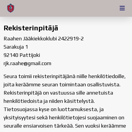
Rekisterinpitäjä
Raahen Jääkiekkoklubi 2422919-2
Sarakuja 1
92140 Pattijoki
rjk.raahe@gmail.com
Seura toimii rekisterinpitäjänä niille henkilötiedoille,
joita keräämme seuran toimintaan osallistuvista.
Rekisterinpitäjä on vastuussa sille annetuista
henkilötiedoista ja niiden käsittelystä.
Tietosuojassa kyse on luottamuksesta, ja
yksityisyytesi sekä henkilötietojesi suojaaminen on
seuralle ensiarvoisen tärkeää. Sen vuoksi keräämme