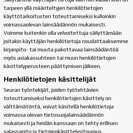
tarpeen yllä määriteltyjen henkilötietojen
käyttötarkoitusten toteuttamiseksi kulloinkin
voimassaolevan lainsäädännön mukaisesti.
Voimme kuitenkin olla velvoitettuja säilyttämään
joitakin käyttäjän henkilötietoja noudattaaksemme
kirjanpito- tai muuta pakottavaa lainsäädäntöä
myös asiakassuhteen tai muun henkilötietojen
käsittelyperusteen päättymisen jälkeen.
Henkilötietojen käsittelijät
Seuran työntekijät, joiden työtehtävien
toteuttamiseksi henkilötietojen käsittely on
välttämätöntä, voivat käsitellä henkilötietoja
voimassa olevan tietosuojalainsäädännön
mukaisesti ja heidän kanssaan on tehty erillisen
salassapito ja tietojenkäsittelysitoumus.