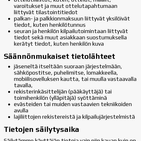
varoitukset ja muut ottelutapahtumaan
liittyvät tilastointitiedot
palkan- ja palkkionmaksuun liittyvät yksilöivät
tiedot, kuten henkilötunnus
seuran ja henkilön kilpailutoimintaan liittyvät
tiedot sekä muut asiakkaan suostumuksella
kerätyt tiedot, kuten henkilön kuva
Säännönmukaiset tietolähteet
jäseneltä itseltään suoraan järjestelmään,
sähköpostitse, puhelimitse, lomakkeella,
mobiilisovelluksen kautta, tai muulla vastaavalla
tavalla,
rekisterinkäsittelijän (pääkäyttäjä) tai
toimihenkilön (ylläpitäjä) syöttäminä
evästeiden tai muiden vastaavien tekniikoiden
avulla
lajiliittojen rekistereistä ja kilpailujärjestelmistä
Tietojen säilytysaika
Säilytämme käyttäjän tietoja vain niin kauan kuin on