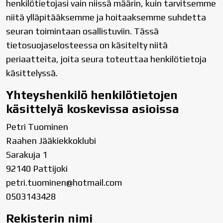
henkilötietojasi vain niissä määrin, kuin tarvitsemme
niitä ylläpitääksemme ja hoitaaksemme suhdetta
seuran toimintaan osallistuviin. Tässä
tietosuojaselosteessa on käsitelty niitä
periaatteita, joita seura toteuttaa henkilötietoja
käsittelyssä.
Yhteyshenkilö henkilötietojen
käsittelyä koskevissa asioissa
Petri Tuominen
Raahen Jääkiekkoklubi
Sarakuja 1
92140 Pattijoki
petri.tuominen@hotmail.com
0503143428
Rekisterin nimi