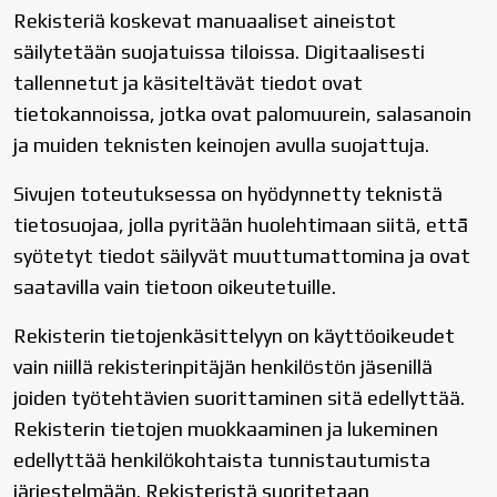
Rekisteriä koskevat manuaaliset aineistot
säilytetään suojatuissa tiloissa. Digitaalisesti
tallennetut ja käsiteltävät tiedot ovat
tietokannoissa, jotka ovat palomuurein, salasanoin
ja muiden teknisten keinojen avulla suojattuja.
Sivujen toteutuksessa on hyödynnetty teknistä
tietosuojaa, jolla pyritään huolehtimaan siitä, että̈
syötetyt tiedot säilyvät muuttumattomina ja ovat
saatavilla vain tietoon oikeutetuille.
Rekisterin tietojenkäsittelyyn on käyttöoikeudet
vain niillä rekisterinpitäjän henkilöstön jäsenillä
joiden työtehtävien suorittaminen sitä edellyttää.
Rekisterin tietojen muokkaaminen ja lukeminen
edellyttää henkilökohtaista tunnistautumista
järjestelmään. Rekisteristä suoritetaan