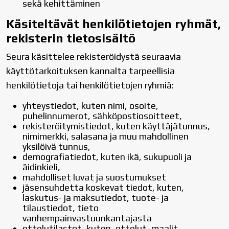
sekä kehittäminen
Käsiteltävät henkilötietojen ryhmät,
rekisterin tietosisältö
Seura käsittelee rekisteröidystä seuraavia
käyttötarkoituksen kannalta tarpeellisia
henkilötietoja tai henkilötietojen ryhmiä:
yhteystiedot, kuten nimi, osoite,
puhelinnumerot, sähköpostiosoitteet,
rekisteröitymistiedot, kuten käyttäjätunnus,
nimimerkki, salasana ja muu mahdollinen
yksilöivä tunnus,
demografiatiedot, kuten ikä, sukupuoli ja
äidinkieli,
mahdolliset luvat ja suostumukset
jäsensuhdetta koskevat tiedot, kuten,
laskutus- ja maksutiedot, tuote- ja
tilaustiedot, tieto
vanhempainvastuunkantajasta
ottelutilastot, kuten, ottelut, maalit,