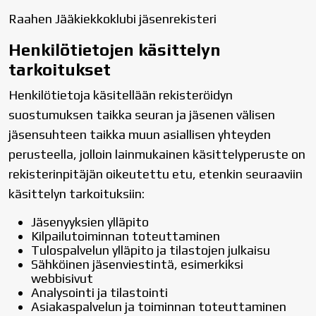
Raahen Jääkiekkoklubi jäsenrekisteri
Henkilötietojen käsittelyn
tarkoitukset
Henkilötietoja käsitellään rekisteröidyn
suostumuksen taikka seuran ja jäsenen välisen
jäsensuhteen taikka muun asiallisen yhteyden
perusteella, jolloin lainmukainen käsittelyperuste on
rekisterinpitäjän oikeutettu etu, etenkin seuraaviin
käsittelyn tarkoituksiin:
Jäsenyyksien ylläpito
Kilpailutoiminnan toteuttaminen
Tulospalvelun ylläpito ja tilastojen julkaisu
Sähköinen jäsenviestintä, esimerkiksi
webbisivut
Analysointi ja tilastointi
Asiakaspalvelun ja toiminnan toteuttaminen