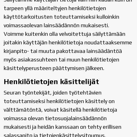
tarpeen yllä määriteltyjen henkilötietojen
käyttötarkoitusten toteuttamiseksi kulloinkin
voimassaolevan lainsäädännön mukaisesti.
Voimme kuitenkin olla velvoitettuja säilyttämään
joitakin käyttäjän henkilötietoja noudattaaksemme
kirjanpito- tai muuta pakottavaa lainsäädäntöä
myös asiakassuhteen tai muun henkilötietojen
käsittelyperusteen päättymisen jälkeen.
Henkilötietojen käsittelijät
Seuran työntekijät, joiden työtehtävien
toteuttamiseksi henkilötietojen käsittely on
välttämätöntä, voivat käsitellä henkilötietoja
voimassa olevan tietosuojalainsäädännön
mukaisesti ja heidän kanssaan on tehty erillisen
salassapito ja tietojenkäsittelysitoumus.