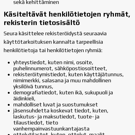
sekä kehittäminen
Käsiteltävät henkilötietojen ryhmät,
rekisterin tietosisältö
Seura käsittelee rekisteröidystä seuraavia
käyttötarkoituksen kannalta tarpeellisia
henkilötietoja tai henkilötietojen ryhmiä:
yhteystiedot, kuten nimi, osoite,
puhelinnumerot, sähköpostiosoitteet,
rekisteröitymistiedot, kuten käyttäjätunnus,
nimimerkki, salasana ja muu mahdollinen
yksilöivä tunnus,
demografiatiedot, kuten ikä, sukupuoli ja
äidinkieli,
mahdolliset luvat ja suostumukset
jäsensuhdetta koskevat tiedot, kuten,
laskutus- ja maksutiedot, tuote- ja
tilaustiedot, tieto
vanhempainvastuunkantajasta
ottelutilastot, kuten, ottelut, maalit,