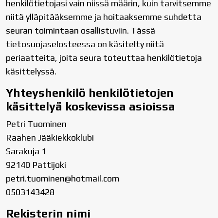
henkilötietojasi vain niissä määrin, kuin tarvitsemme
niitä ylläpitääksemme ja hoitaaksemme suhdetta
seuran toimintaan osallistuviin. Tässä
tietosuojaselosteessa on käsitelty niitä
periaatteita, joita seura toteuttaa henkilötietoja
käsittelyssä.
Yhteyshenkilö henkilötietojen
käsittelyä koskevissa asioissa
Petri Tuominen
Raahen Jääkiekkoklubi
Sarakuja 1
92140 Pattijoki
petri.tuominen@hotmail.com
0503143428
Rekisterin nimi