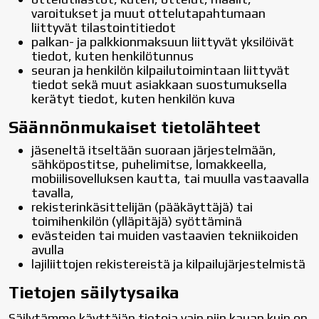
varoitukset ja muut ottelutapahtumaan
liittyvät tilastointitiedot
palkan- ja palkkionmaksuun liittyvät yksilöivät
tiedot, kuten henkilötunnus
seuran ja henkilön kilpailutoimintaan liittyvät
tiedot sekä muut asiakkaan suostumuksella
kerätyt tiedot, kuten henkilön kuva
Säännönmukaiset tietolähteet
jäseneltä itseltään suoraan järjestelmään,
sähköpostitse, puhelimitse, lomakkeella,
mobiilisovelluksen kautta, tai muulla vastaavalla
tavalla,
rekisterinkäsittelijän (pääkäyttäjä) tai
toimihenkilön (ylläpitäjä) syöttäminä
evästeiden tai muiden vastaavien tekniikoiden
avulla
lajiliittojen rekistereistä ja kilpailujärjestelmistä
Tietojen säilytysaika
Säilytämme käyttäjän tietoja vain niin kauan kuin on