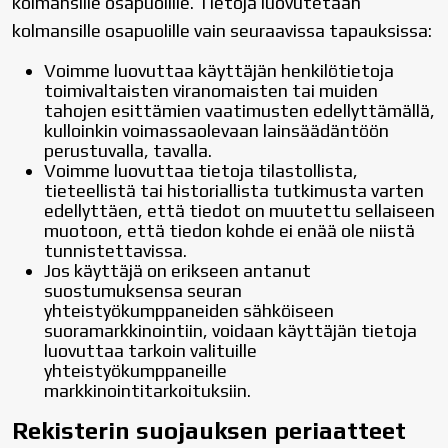
kolmansille osapuolille. Tietoja luovutetaan
kolmansille osapuolille vain seuraavissa tapauksissa:
Voimme luovuttaa käyttäjän henkilötietoja
toimivaltaisten viranomaisten tai muiden
tahojen esittämien vaatimusten edellyttämällä,
kulloinkin voimassaolevaan lainsäädäntöön
perustuvalla, tavalla.
Voimme luovuttaa tietoja tilastollista,
tieteellistä tai historiallista tutkimusta varten
edellyttäen, että tiedot on muutettu sellaiseen
muotoon, että tiedon kohde ei enää ole niistä
tunnistettavissa.
Jos käyttäjä on erikseen antanut
suostumuksensa seuran
yhteistyökumppaneiden sähköiseen
suoramarkkinointiin, voidaan käyttäjän tietoja
luovuttaa tarkoin valituille
yhteistyökumppaneille
markkinointitarkoituksiin.
Rekisterin suojauksen periaatteet