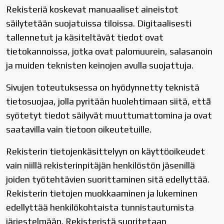
Rekisteriä koskevat manuaaliset aineistot
säilytetään suojatuissa tiloissa. Digitaalisesti
tallennetut ja käsiteltävät tiedot ovat
tietokannoissa, jotka ovat palomuurein, salasanoin
ja muiden teknisten keinojen avulla suojattuja.
Sivujen toteutuksessa on hyödynnetty teknistä
tietosuojaa, jolla pyritään huolehtimaan siitä, että̈
syötetyt tiedot säilyvät muuttumattomina ja ovat
saatavilla vain tietoon oikeutetuille.
Rekisterin tietojenkäsittelyyn on käyttöoikeudet
vain niillä rekisterinpitäjän henkilöstön jäsenillä
joiden työtehtävien suorittaminen sitä edellyttää.
Rekisterin tietojen muokkaaminen ja lukeminen
edellyttää henkilökohtaista tunnistautumista
järjestelmään. Rekisteristä suoritetaan