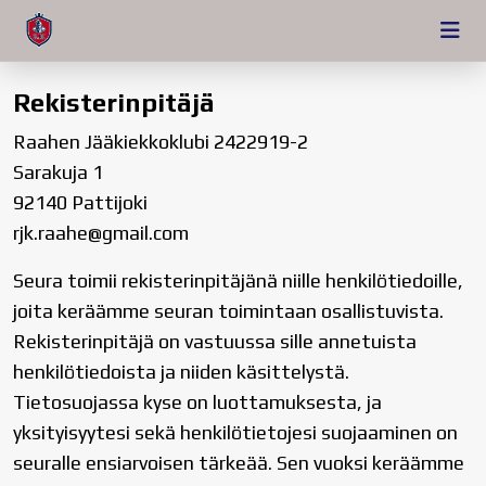
Rekisterinpitäjä
Raahen Jääkiekkoklubi 2422919-2
Sarakuja 1
92140 Pattijoki
rjk.raahe@gmail.com
Seura toimii rekisterinpitäjänä niille henkilötiedoille,
joita keräämme seuran toimintaan osallistuvista.
Rekisterinpitäjä on vastuussa sille annetuista
henkilötiedoista ja niiden käsittelystä.
Tietosuojassa kyse on luottamuksesta, ja
yksityisyytesi sekä henkilötietojesi suojaaminen on
seuralle ensiarvoisen tärkeää. Sen vuoksi keräämme