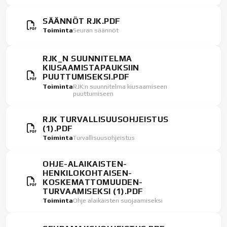
SÄÄNNÖT RJK.PDF
Toiminta
Seuran säännöt
RJK_N SUUNNITELMA
KIUSAAMISTAPAUKSIIN
PUUTTUMISEKSI.PDF
Toiminta
RJK:n suunnitelma kiusaamiseen
puuttumiseen
RJK TURVALLISUUSOHJEISTUS
(1).PDF
Toiminta
Turvallisuusohjeistus
OHJE-ALAIKAISTEN-
HENKILOKOHTAISEN-
KOSKEMATTOMUUDEN-
TURVAAMISEKSI (1).PDF
Toiminta
Ohje alaikäisten suojaamiseksi