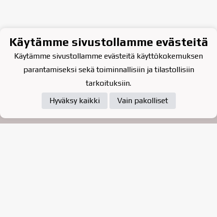
Käytämme sivustollamme evästeitä
Käytämme sivustollamme evästeitä käyttökokemuksen
parantamiseksi sekä toiminnallisiin ja tilastollisiin
tarkoituksiin.
Hyväksy kaikki
Vain pakolliset
Tietosuojaseloste
Raahen Jääkiekkoklubi ry. on
vuonna 2010 perustettu
kasvattajaseura