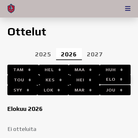
Ottelut
2025
2026
2027
TAM
HEL
MAA
HUH
0
0
0
0
ELO
TOU
KES
HEI
0
0
0
0
SYY
LOK
MAR
JOU
0
0
0
0
Elokuu 2026
Ei otteluita