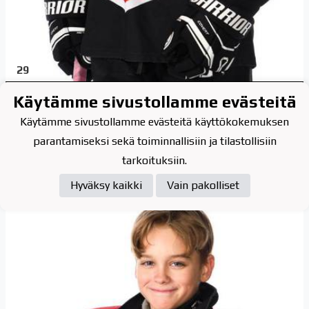
29
Pyhäluoto Oiva
Käytämme sivustollamme evästeitä
Käytämme sivustollamme evästeitä käyttökokemuksen
Maalivahti
parantamiseksi sekä toiminnallisiin ja tilastollisiin
tarkoituksiin.
Hyväksy kaikki
Vain pakolliset