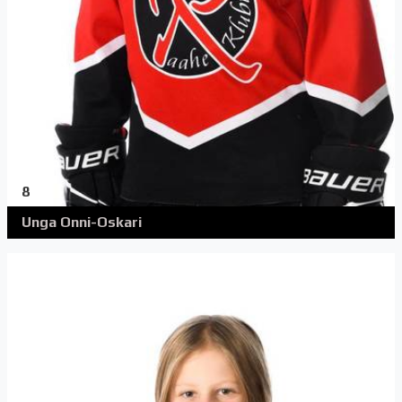
8
Unga Onni-Oskari