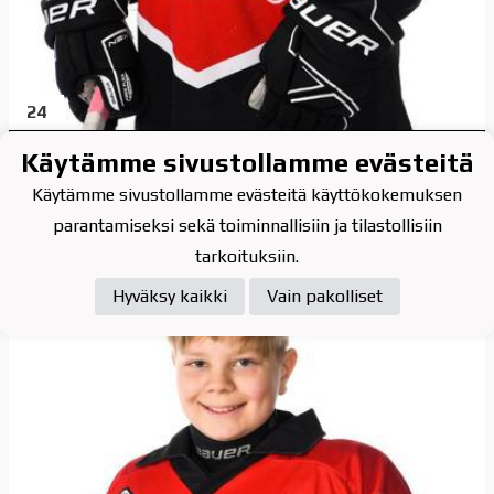
24
Honkala Luukas
Käytämme sivustollamme evästeitä
Käytämme sivustollamme evästeitä käyttökokemuksen
parantamiseksi sekä toiminnallisiin ja tilastollisiin
tarkoituksiin.
Hyväksy kaikki
Vain pakolliset